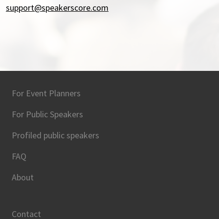
support@speakerscore.com
For Event Planners
For Public Speakers
Profiled public speakers
FAQ
About
Contact