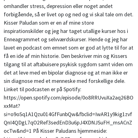
omhandler stress, depression eller noget andet
forbigående, så er livet op og ned og vi skal tale om det.
Kisser Paludan som er en af mine store
inspirationskilder og jeg har taget utallige kurser hos i
Enneagrammet og selvværdskurser. Hende og jeg har
lavet en podcast om emnet som er god at lytte til for at
få en ide af min historie. Den beskriver min og Kissers
tilgang til at aftabuisere psykisk sygdom samt viden om
det at leve med en bipolar diagnose og at man ikke er
sin diagnose med et menneske med forskellige dele.
Linket til podcasten er på Spotify:
https://open.spotify.com/episode/0o8RRUvuXa2aq26BO
xxMat?
si=o9oSq1A1Qzu014GfFunbQw&fbclid=IwAR1y9kig1zvf
QnI4QDgL7qO2Ref3sedEnD3u6pJ4XDNJSuFH_msACnZ
ocTw&nd=1 På Kisser Paludans hjemmeside: