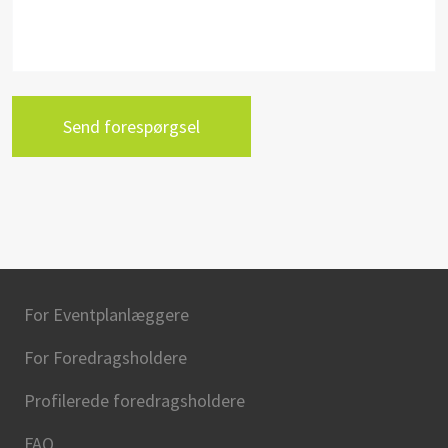
send forespørgsel
For Eventplanlæggere
For Foredragsholdere
Profilerede foredragsholdere
FAQ